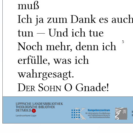
muß
Ich ja zum Dank es auc
tun — Und ich tue
Noch mehr, denn ich
5
erfülle, was ich
wahrgesagt.
Der Sohn
O Gnade!
Gnade!
Kaiser Heinrich
Weg den
Jungen, — sein