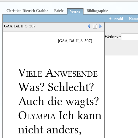
Christian Dietrich Grabbe
Briefe
Bibliographie
Werke
Auswahl
Komm
GAA, Bd. II, S. 507
Werktext:
[GAA, Bd. II, S. 507]
Viele Anwesende
Was? Schlecht?
Auch die wagts?
Olympia
Ich kann
nicht anders,