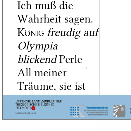
Ich muß die
Wahrheit sagen.
König
freudig auf
Olympia
blickend
Perle
All meiner
5
Träume, sie ist
da!
Baronin
Mein
König, die Person