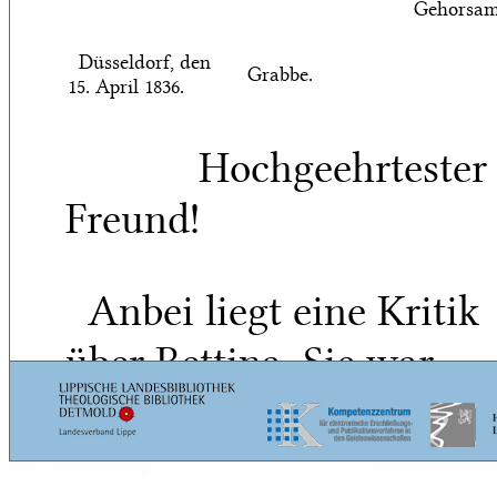
Gehorsams
Düsseldorf, den
Grabbe.
15. April 1836.
Hochgeehrtester
Freund!
Anbei liegt eine Kritik
über Bettina. Sie war
schon zur
Zeit des Erscheinens der