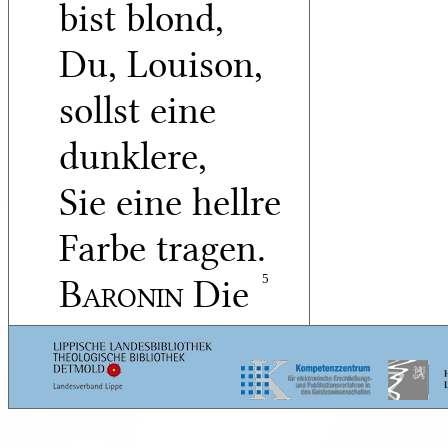
bist blond,
Du, Louison,
sollst eine
dunklere,
Sie eine hellre
Farbe tragen.
Baronin
Die
5
Törin ist
verliebt in ihr
graues