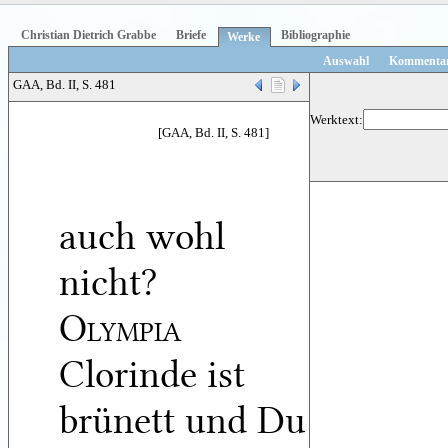
Christian Dietrich Grabbe
Briefe
Bibliographie
Werke
Auswahl
Kommenta
GAA, Bd. II, S. 481
Werktext:
[GAA, Bd. II, S. 481]
auch wohl
nicht?
Olympia
Clorinde ist
brünett und Du