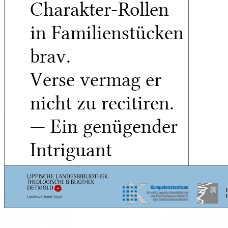
Charakter-Rollen
in Familienstücken
brav.
Verse vermag er
nicht zu recitiren.
— Ein genügender
Intriguant
fehlt.
— Herr
Pichler
jun. spielt
ältere komische