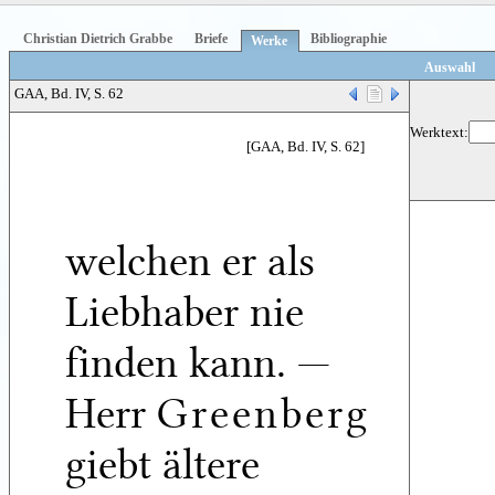
Christian Dietrich Grabbe
Briefe
Bibliographie
Werke
Auswahl
GAA, Bd. IV, S. 62
Werktext:
[GAA, Bd. IV, S. 62]
welchen er als
Liebhaber nie
finden kann. —
Herr
Greenberg
giebt ältere