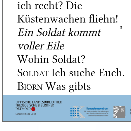
ich recht? Die
Küstenwachen fliehn!
Ein Soldat kommt
5
voller Eile
Wohin Soldat?
Soldat
Ich suche Euch.
Biörn
Was gibts
Am Ostseestrand?
Soldat
Der Finne
10
landet!