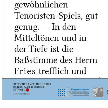
gewöhnlichen
Tenoristen-Spiels, gut
genug. — In den
Mitteltönen und in
der Tiefe ist die
Baßstimme des Herrn
Fries
trefflich und
sein Vortrag sicher.
5
Bei höher liegenden
Partien, z. B. als