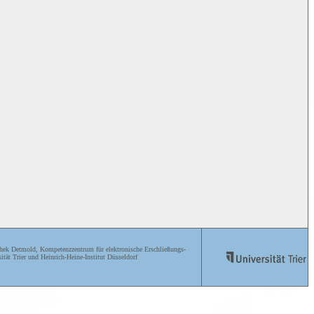
ek Detmold, Kompetenzzentrum für elektronische Erschließungs-
ität Trier und Heinrich-Heine-Institut Düsseldorf