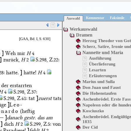
Kommentar
Faksimile
Auswahl
Werkauswahl
Dramen
[GAA, Bd. I, S. 630]
Herzog Theodor von Got
Scherz, Satire, Ironie un
e
]
Weh mir
H
4
Nannette und Maria
Ausführung
]
zurück,
H
2
S.298, Z.22:
Überlieferung
Lesarten
28:
hatte.
]
hatte!
H
4
Erläuterungen
Marius und Sulla
n der erstarrten
Don Juan und Faust
H
4
S.298, Z.37:
Die Hohenstaufen
S.298, Z.41:
tat
]
zuerst
tats
Aschenbrödel. Erste Fas
ige
]
Leo-
Napoleon oder die hunde
onardo
(heftig
Kosciuszko
 —
]
danach gestr. das am
Aschenbrödel. Endgültig
1835
]
dich
H
2
S.299, Z.5:
von
Der Cid
s
Paradiese!
]
fehlt H
2,