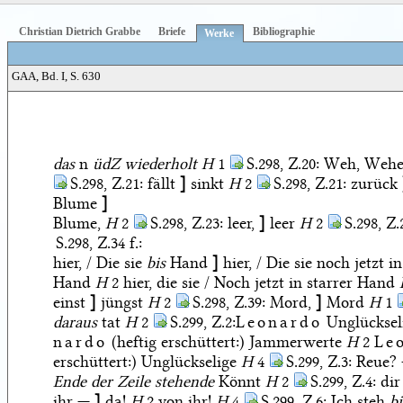
Christian Dietrich Grabbe
Briefe
Bibliographie
Werke
GAA, Bd. I, S. 630
das
n
üdZ wiederholt H
1
S.298, Z.20:
Weh, Weh
S.298, Z.21:
fällt
]
sinkt
H
2
S.298, Z.21:
zurück
Blume
]
Blume,
H
2
S.298, Z.23:
leer,
]
leer
H
2
S.298, Z.
S.298, Z.34 f.:
hier, / Die sie
bis
Hand
]
hier, / Die sie noch jetzt i
Hand
H
2 hier, die sie / Noch jetzt in starrer Hand
einst
]
jüngst
H
2
S.298, Z.39:
Mord,
]
Mord
H
1
daraus
tat
H
2
S.299, Z.2:
Leonardo
Unglücksel
nardo
(heftig erschüttert:) Jammerwerte
H
2
Le
erschüttert:) Unglückselige
H
4
S.299, Z.3:
Reue?
Ende der Zeile stehende
Könnt
H
2
S.299, Z.4:
dir
ihr —
]
da!
H
2 von ihr!
H
4
S.299, Z.6:
Ich steh
bi