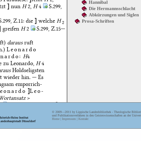
Hannibal
tzt
]
nun
H
2,
H
4
S.299,
Die Hermannsschlacht
Abkürzungen und Siglen
S.299, Z.11:
die
]
welche
H
Prosa-Schriften
2
]
greifen
H
2
S.299, Z.15—
ft)
daraus
ruft
n.)
Leonardo
nardo:
H
4
e zu Leonardo,
H
4
araus
Holdseligsten
t wieder hin. — Es
ngsam emporrich-
eonardo
]
Leo-
 Wortansatz
>
2
S.299, Z.39:
düstren
]
 zu
Millionen>
© 2009—2011 by Lippische Landesbibliothek - Theologische Biblioth
und Publikationsverfahren in den Geisteswissenschaften an der Univers
Die Erde! — —
]
Home
|
Impressum
|
Kontakt
99, Z.41:
klirrt
]
Der
n
H
1 [
Schreibfehler
]