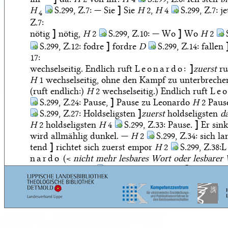
H
S.299, Z.7:
— Sie
]
Sie
H
2,
H
4
S.299, Z.7:
je
4
Z.7:
nötig
]
nötig,
H
2
S.299, Z.10:
— Wo
]
Wo
H
2
S.299, Z.12:
fodre
]
fordre
D
S.299, Z.14:
fallen
17:
wechselseitig. Endlich ruft
Leonardo:
]
zuerst
ru
H
1 wechselseitig, ohne den Kampf zu unterbreche
(ruft endlich:)
H
2 wechselseitig.) Endlich ruft
Leo
S.299, Z.24:
Pause,
]
Pause zu Leonardo
H
2 Paus
S.299, Z.27:
Holdseligsten
]
zuerst
holdseligsten
d
H
2 holdseligsten
H
4
S.299, Z.33:
Pause.
]
Er sink
wird allmählig dunkel. —
H
2
S.299, Z.34:
sich la
tend
]
richtet sich zuerst empor
H
2
S.299, Z.38:
L
nardo
(<
nicht mehr lesbares Wort oder lesbarer
aufblickend)
H
2
S.299, Z.38:
— gleich
]
gleich
H
düstrem
H
2
S.299, Z.40:
Millionen
]
wohl Ansatz
millionen
H
2 millionen
H
4
S.299, Z.40 f.:
auf / 
zu / Der Erde! — —
H
2 auf / Die Erde! —
H
4
S.2
klirrte
H
2
S.300, Z.1 f.:
Mir entfiel / Der Degen
]
Degen / Entfiel mir
H
2
S.300, Z.3:
Beide
]
Beide