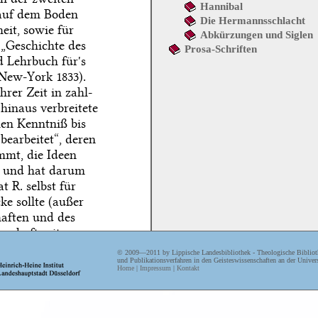
Hannibal
 auf dem Boden
Die Hermannsschlacht
eit, sowie für
Abkürzungen und Siglen
 „Geschichte des
Prosa-Schriften
d Lehrbuch für's
New-York 1833).
hrer Zeit in zahl-
hinaus verbreitete
en Kenntniß bis
bearbeitet“, deren
immt, die Ideen
n, und hat darum
t R. selbst für
e sollte (außer
haften und des
nschaft mit
ommene „Encyklo-
© 2009—2011 by Lippische Landesbibliothek - Theologische Biblioth
35 die beiden
und Publikationsverfahren in den Geisteswissenschaften an der Univers
Home
|
Impressum
|
Kontakt
 242, Z. 40.
“. Das eben