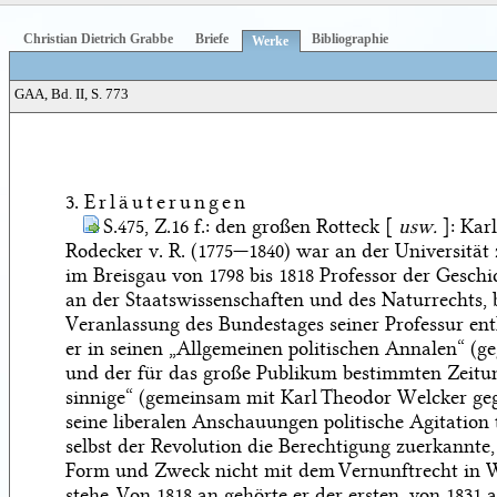
Christian Dietrich Grabbe
Briefe
Bibliographie
Werke
GAA, Bd. II, S. 773
3.
Erläuterungen
S.475, Z.16 f.:
den großen Rotteck [
usw.
]
: Kar
Rodecker v. R. (1775—1840) war an der Universität 
im Breisgau von 1798 bis 1818 Professor der Geschi
an der Staatswissenschaften und des Naturrechts, b
Veranlassung des Bundestages seiner Professur en
er in seinen „Allgemeinen politischen Annalen“ (g
und der für das große Publikum bestimmten Zeitun
sinnige“ (gemeinsam mit Karl Theodor Welcker geg
seine liberalen Anschauungen politische Agitation 
selbst der Revolution die Berechtigung zuerkannte,
Form und Zweck nicht mit dem Vernunftrecht in 
stehe. Von 1818 an gehörte er der ersten, von 1831 