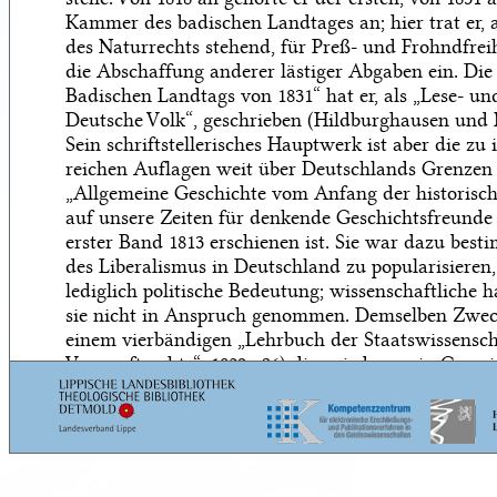
Kammer des badischen Landtages an; hier trat er,
des Naturrechts stehend, für Preß- und Frohndfreih
die Abschaffung anderer lästiger Abgaben ein. Die
Badischen Landtags von 1831“ hat er, als „Lese- un
Deutsche Volk“, geschrieben (Hildburghausen und 
Sein schriftstellerisches Hauptwerk ist aber die zu i
reichen Auflagen weit über Deutschlands Grenzen 
„Allgemeine Geschichte vom Anfang der historisch
auf unsere Zeiten für denkende Geschichtsfreunde 
erster Band 1813 erschienen ist. Sie war dazu best
des Liberalismus in Deutschland zu popularisiere
lediglich politische Bedeutung; wissenschaftliche ha
sie nicht in Anspruch genommen. Demselben Zweck
einem vierbändigen „Lehrbuch der Staatswissensc
Vernunftrechts“, 1829—36) die, wiederum in Gemei
Welcker unter dem Titel „Staats-Lexikon“ untern
pädie der Staatswissenschaften“ dienen, von der 18
ersten Bände vorlagen.
S.476, Z.9:
Sodomsäpfel: Siehe die
Anm. zu S.
S.476, Z.21—23:
„das eben ist der Fluch [
usw.
]