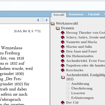
Kommentar
Faksimile
Auswahl
Werkauswahl
Dramen
[GAA, Bd. II, S. 773]
Herzog Theodor von Got
Scherz, Satire, Ironie un
Nannette und Maria
Marius und Sulla
l Wenzeslaus
Don Juan und Faust
zu Freiburg
Die Hohenstaufen
chte, von 1818
Aschenbrödel. Erste Fas
is er 1832 auf
Napoleon oder die hunde
thoben wurde, weil
Kosciuszko
egründet 1830)
Aschenbrödel. Endgülti
g „Der Frei-
1835
ründet 1832) für
Ausführung
trieb und dabei
Überlieferung
Lesarten
 sofern sie nach
Erläuterungen
Widerspruch
Der Cid
an der zweiten