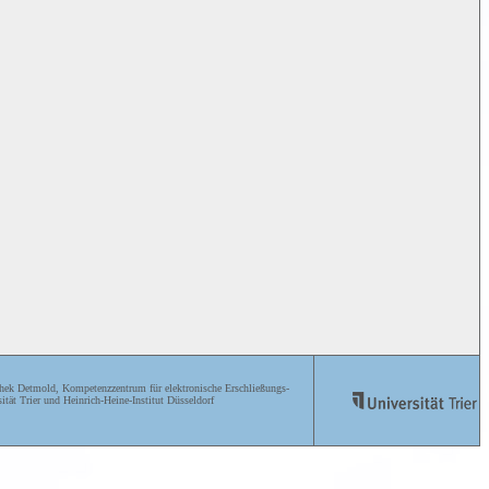
ek Detmold, Kompetenzzentrum für elektronische Erschließungs-
ität Trier und Heinrich-Heine-Institut Düsseldorf