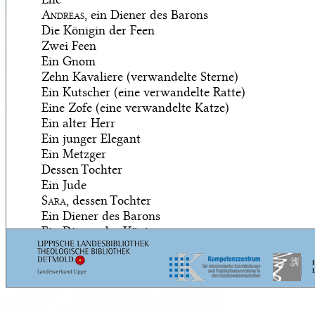
Andreas
, ein Diener des Barons
Die Königin der Feen
Zwei Feen
Ein Gnom
Zehn Kavaliere (verwandelte Sterne)
Ein Kutscher (eine verwandelte Ratte)
Eine Zofe (eine verwandelte Katze)
Ein alter Herr
Ein junger Elegant
Ein Metzger
Dessen Tochter
Ein Jude
Sara
, dessen Tochter
Ein Diener des Barons
Ein Diener des Königs
Feen. Krieger und anderes Gefolge des Königs. Gäs
Königs. Gefolge der Königin der Feen und des Rüpe
König. Aufgestellte Wachen.
Vom Bearbeiter zusammengestellt.