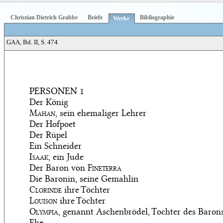
Christian Dietrich Grabbe
Briefe
Bibliographie
Werke
GAA, Bd. II, S. 474
PERSONEN
1
Der König
Mahan
, sein ehemaliger Lehrer
Der Hofpoet
Der Rüpel
Ein Schneider
Isaak
, ein Jude
Der Baron von
Fineterra
Die Baronin, seine Gemahlin
Clorinde
ihre Töchter
Louison
ihre Töchter
Olympia
, genannt Aschenbrödel, Tochter des Barons
Ehe