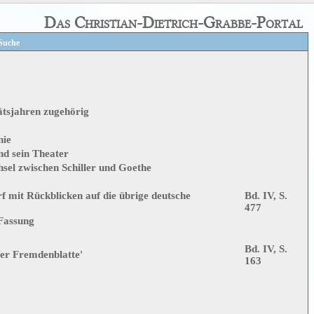
Das Christian-Dietrich-Grabbe-Portal
Suche
ätsjahren zugehörig
nie
nd sein Theater
sel zwischen Schiller und Goethe
f mit Rückblicken auf die übrige deutsche
Bd. IV, S.
477
 Fassung
Bd. IV, S.
fer Fremdenblatte'
163