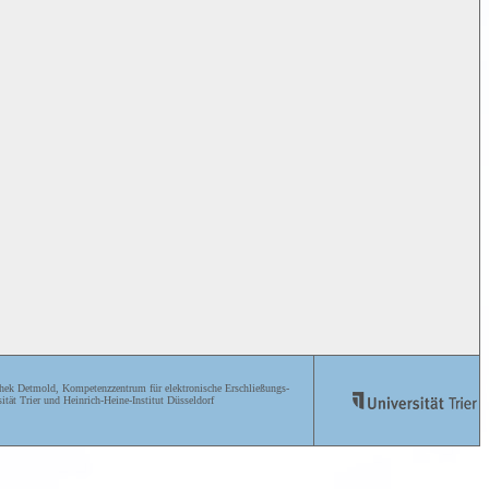
ek Detmold, Kompetenzzentrum für elektronische Erschließungs-
ität Trier und Heinrich-Heine-Institut Düsseldorf