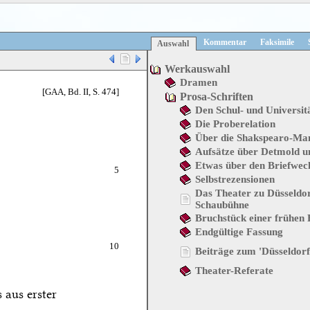
Kommentar
Faksimile
Auswahl
Werkauswahl
Dramen
[GAA, Bd. II, S. 474]
Prosa-Schriften
Den Schul- und Universit
Die Proberelation
Über die Shakspearo-Ma
Aufsätze über Detmold u
Etwas über den Briefwech
5
Selbstrezensionen
Das Theater zu Düsseldor
Schaubühne
Bruchstück einer frühen
Endgültige Fassung
10
Beiträge zum 'Düsseldor
Theater-Referate
 aus erster