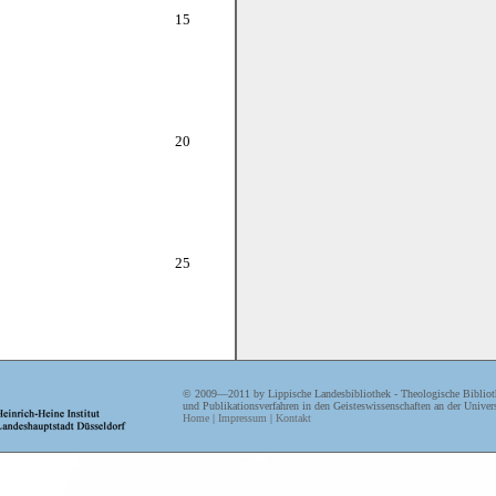
15
20
25
te des
© 2009—2011 by Lippische Landesbibliothek - Theologische Biblioth
und Publikationsverfahren in den Geisteswissenschaften an der Univers
ls als
30
Home
|
Impressum
|
Kontakt
1