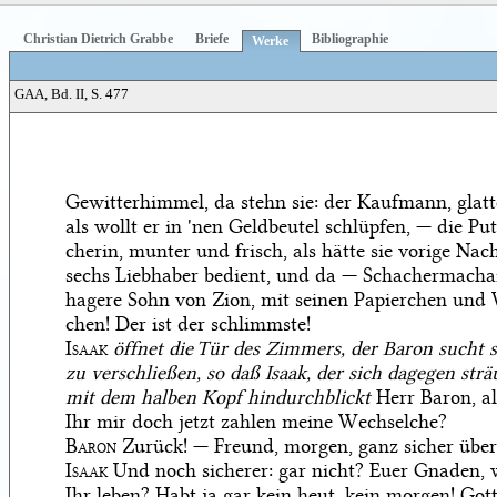
Christian Dietrich Grabbe
Briefe
Bibliographie
Werke
GAA, Bd. II, S. 477
Gewitterhimmel, da stehn sie: der Kaufmann, glatt
als wollt er in 'nen Geldbeutel schlüpfen, — die Pu
cherin, munter und frisch, als hätte sie vorige Nac
sechs Liebhaber bedient, und da — Schachermachai
hagere Sohn von Zion, mit seinen Papierchen und
chen! Der ist der schlimmste!
Isaak
öffnet die Tür des Zimmers, der Baron sucht s
zu verschließen, so daß Isaak, der sich dagegen strä
mit dem halben Kopf hindurchblickt
Herr Baron, al
Ihr mir doch jetzt zahlen meine Wechselche?
Baron
Zurück! — Freund, morgen, ganz sicher übe
Isaak
Und noch sicherer: gar nicht? Euer Gnaden, 
Ihr leben? Habt ja gar kein heut, kein morgen! Gott