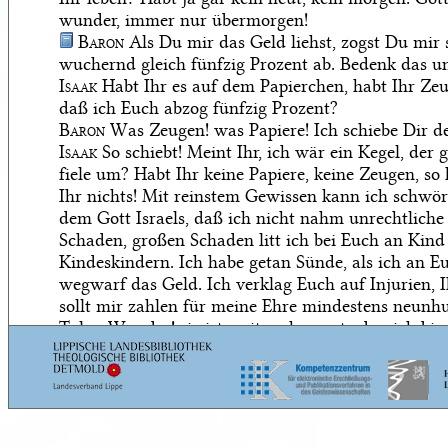
wunder, immer nur übermorgen!
Baron
Als Du mir das Geld liehst, zogst Du mir 
wuchernd gleich fünfzig Prozent ab. Bedenk das u
Isaak
Habt Ihr es auf dem Papierchen, habt Ihr Ze
daß ich Euch abzog fünfzig Prozent?
Baron
Was Zeugen! was Papiere! Ich schiebe Dir de
Isaak
So schiebt! Meint Ihr, ich wär ein Kegel, der g
fiele um? Habt Ihr keine Papiere, keine Zeugen, so
Ihr nichts! Mit reinstem Gewissen kann ich schwö
dem Gott Israels, daß ich nicht nahm unrechtliche
Schaden, großen Schaden litt ich bei Euch an Kin
Kindeskindern. Ich habe getan Sünde, als ich an E
wegwarf das Geld. Ich verklag Euch auf Injurien, I
sollt mir zahlen für meine Ehre mindestens neunh
Taler. Wunder! sie ist weit mehr wert, aber ich bi
billig mit der Ehre!
Baron
Fort, oder ich zerquetsche Dir mit der Tür d
Isaak
Schön, Herr Baron, recht schön! Quetschet,
Gesicht! — Aber gebt mir mein Geld!
Baron
Hinweg, Du —