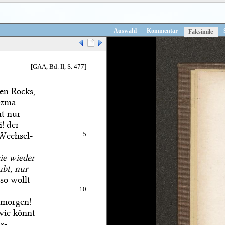
Auswahl
Kommentar
Faksimile
[GAA, Bd. II, S. 477]
en Rocks,
tzma-
ht nur
! der
 Wechsel-
5
ie wieder
ubt, nur
so wollt
10
rmorgen!
wie könnt
s-