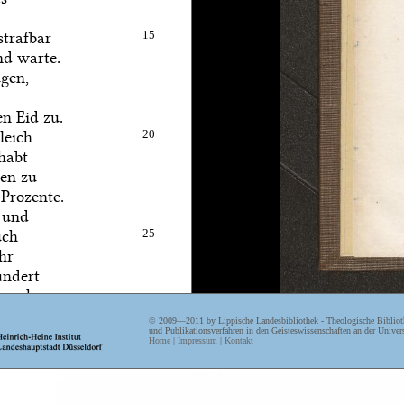
strafbar
15
nd warte.
ugen,
n Eid zu.
leich
20
 habt
ren zu
 Prozente.
d und
uch
25
hr
undert
n auch
© 2009—2011 by Lippische Landesbibliothek - Theologische Biblioth
as Gesicht!
30
und Publikationsverfahren in den Geisteswissenschaften an der Univers
Home
|
Impressum
|
Kontakt
hier ists