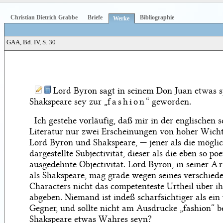
Christian Dietrich Grabbe
Briefe
Bibliographie
Werke
GAA, Bd. IV, S. 30
Lord Byron sagt in seinem Don Juan etwas sp
Shakspeare sey zur „
fashion
“ geworden.
Ich gestehe vorläufig, daß mir in der englischen 
Literatur nur zwei Erscheinungen von hoher Wichti
Lord Byron und Shakspeare, — jener als die möglic
dargestellte Subjectivität, dieser als die eben so poe
ausgedehnte Objectivität. Lord Byron, in seiner
Ar
als Shakspeare, mag grade wegen seines verschied
Characters nicht das competenteste Urtheil über i
abgeben. Niemand ist indeß scharfsichtiger als ein
Gegner, und sollte nicht am Ausdrucke „fashion“ 
Shakspeare etwas Wahres seyn?