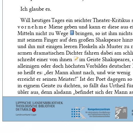
Ich glaube es.
Will heutiges Tages ein seichter Theater-Kritikus s
vornehme
Miene geben und kann er diese aus e
Mitteln nicht zu Wege
bringen, so ist ihm nichts 
mit seinem Finger auf den großen Shakspeare hin
und ihn mit einigen leeren Floskeln als Muster zu 
armen dramatischen Dichter fahren dabei am schl
schreibt einer von ihnen
im Geiste Shakspeares, 
alleinigen oder doch höchsten Vorbildes deutscher
so heißt es: „der Mann ahmt nach, und wie wenig
erreicht er seinen Meister!“ Ist der Poet dagegen s
in eignem Geiste zu dichten, so fällt das Urtheil fü
übler aus, denn alsdann „befindet sich der Mann 
es ist ihm zu rathen, Wahrheit und Natur, nicht e
in ihr selbst, sondern in ihrem einzigen Spiegel, i
zu studiren.“
Drei Fragen müssen uns hier beschäftigen.