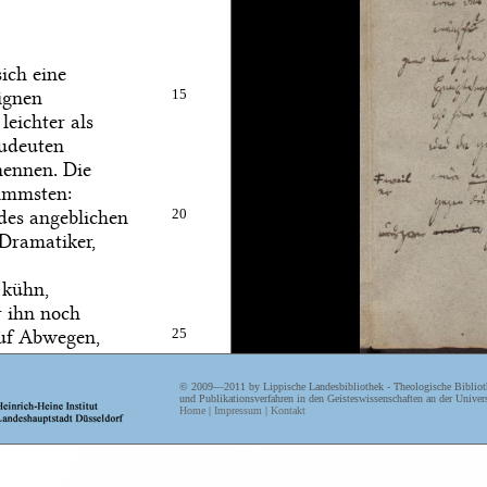
ich eine
ignen
15
leichter als
zudeuten
nennen. Die
immsten:
des angeblichen
20
 Dramatiker,
o kühn,
r ihn noch
auf Abwegen,
25
twa
m Shakspeare
© 2009—2011 by Lippische Landesbibliothek - Theologische Biblioth
und Publikationsverfahren in den Geisteswissenschaften an der Univers
Home
|
Impressum
|
Kontakt