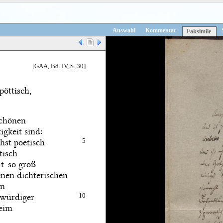
Auswahl
Kommentar
Faksimile
[GAA, Bd. IV, S. 30]
öttisch,
schönen
gkeit sind:
hst poetisch
5
tisch
t
so groß
enen dichterischen
hn
 würdiger
10
beim