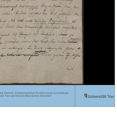
ek Detmold, Kompetenzzentrum für elektronische Erschließungs-
ität Trier und Heinrich-Heine-Institut Düsseldorf