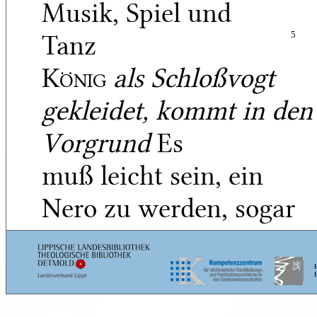
Musik, Spiel und
Tanz
5
König
als Schloßvogt
gekleidet, kommt in den
Vorgrund
Es
muß leicht sein, ein
Nero zu werden, sogar
natürlich! Das Ge-
pack da —, o grade so,
wie Mahan prophezeite