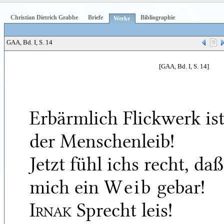
Christian Dietrich Grabbe
Briefe
Bibliographie
Werke
GAA, Bd. I, S. 14
[GAA, Bd. I, S. 14]
Erbärmlich Flickwerk is
der Menschenleib!
Jetzt fühl ichs recht, daß
mich ein
Weib
gebar!
Irnak
Sprecht leis!