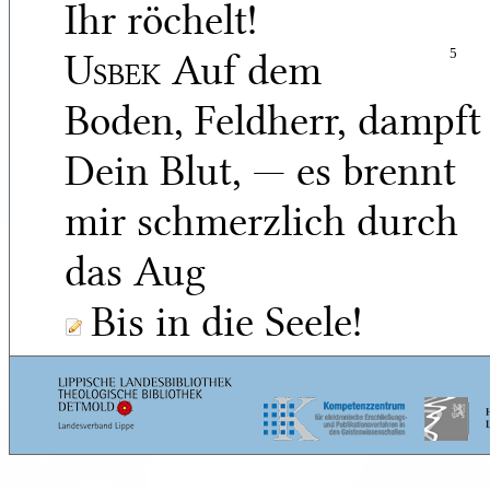
Ihr röchelt!
Usbek
Auf dem
5
Boden, Feldherr, dampft
Dein Blut, — es brennt
mir schmerzlich durch
das Aug
Bis in die Seele!
Berdoa
Schwatzt nicht!
Helfet! Helft,
Wenn ihr es könnt! Setz