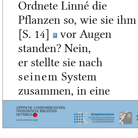
Ordnete Linné die
Pflanzen so, wie sie ihm
[S. 14]
vor Augen
standen? Nein,
er stellte sie nach
seinem
System
zusammen, in eine
Classe
das Gras neben den
5
Baum, das äthiopische