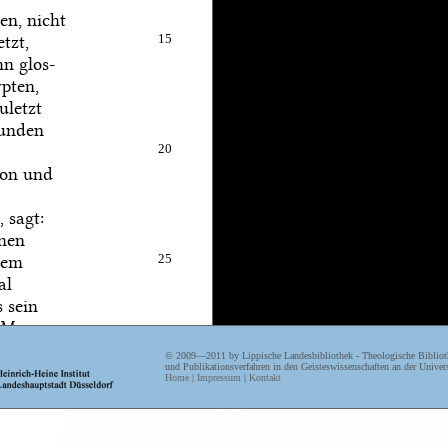
en, nicht
tzt,
15
hn glos-
ypten,
uletzt
funden
20
ron und
 sagt:
inen
nem
25
al
 sein
 Mo-
h län-
© 2009—2011 by Lippische Landesbibliothek - Theologische Biblioth
30
und Publikationsverfahren in den Geisteswissenschaften an der Univers
Home
|
Impressum
|
Kontakt
n,
endlich
en er