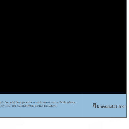
ek Detmold, Kompetenzzentrum für elektronische Erschließungs-
ität Trier und Heinrich-Heine-Institut Düsseldorf