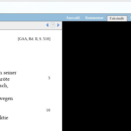
Auswahl
Kommentar
Faksimile
[GAA, Bd. II, S. 510]
n seiner
nröte
5
ach,
 wegen
10
ktie