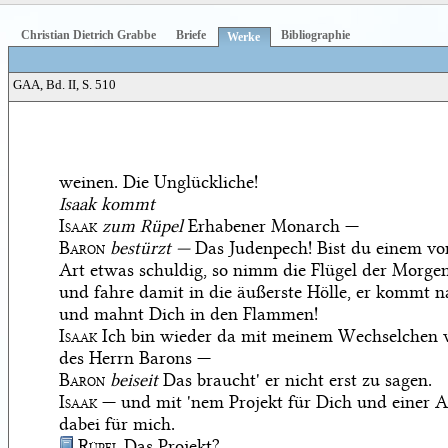
Christian Dietrich Grabbe
Briefe
Bibliographie
Werke
GAA, Bd. II, S. 510
weinen. Die Unglückliche!
Isaak kommt
Isaak
zum Rüpel
Erhabener Monarch —
Baron
bestürzt —
Das Judenpech! Bist du einem vo
Art etwas schuldig, so nimm die Flügel der Morge
und fahre damit in die äußerste Hölle, er kommt n
und mahnt Dich in den Flammen!
Isaak
Ich bin wieder da mit meinem Wechselchen
des Herrn Barons —
Baron
beiseit
Das braucht' er nicht erst zu sagen.
Isaak
— und mit 'nem Projekt für Dich und einer A
dabei für mich.
Rüpel
Das Projekt?