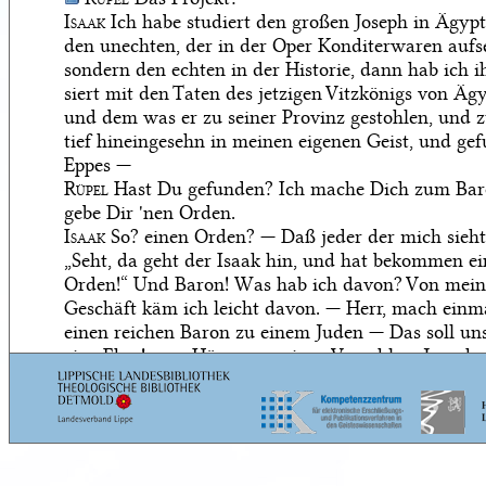
Isaak
Ich habe studiert den großen Joseph in Ägypt
den unechten, der in der Oper Konditerwaren aufse
sondern den echten in der Historie, dann hab ich i
siert mit den Taten des jetzigen Vitzkönigs von Äg
und dem was er zu seiner Provinz gestohlen, und z
tief hineingesehn in meinen eigenen Geist, und ge
Eppes —
Rüpel
Hast Du gefunden? Ich mache Dich zum Ba
gebe Dir 'nen Orden.
Isaak
So? einen Orden? — Daß jeder der mich sieht,
„Seht, da geht der Isaak hin, und hat bekommen e
Orden!“ Und Baron! Was hab ich davon? Von mei
Geschäft käm ich leicht davon. — Herr, mach einm
einen reichen Baron zu einem Juden — Das soll uns
eine Ehre! — — Hör nun meinen Vorschlag: Joseph,
narch, kaufte sieben Jahr (der Vitzkönig treibts noc
ger) alles Korn im Land auf.
Kutscher
Alles Korn?!
Isaak
Zuletzt, im achten Jahr, kam, wie zu erwarte
ein schlechtes Jahr, und das war gut. Denen, welch