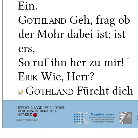
Ein.
Gothland
Geh, frag ob
der Mohr dabei ist; ist
ers,
So ruf ihn her zu mir!
5
Erik
Wie, Herr?
Gothland
Fürcht dich
nicht!
Geh und ruf ihn!
Erik
geht