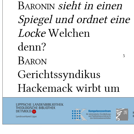
Baronin
sieht in einen
Spiegel und ordnet eine
Locke
Welchen
denn?
Baron
5
Gerichtssyndikus
Hackemack wirbt um
Louison — ein
schlichter Mann, mit
vielem Vermögen, das