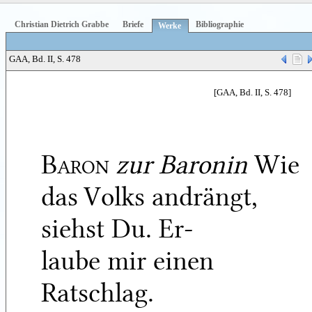
Christian Dietrich Grabbe
Briefe
Bibliographie
Werke
GAA, Bd. II, S. 478
[GAA, Bd. II, S. 478]
Baron
zur Baronin
Wie
das Volks andrängt,
siehst Du. Er-
laube mir einen
Ratschlag.