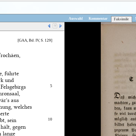
Auswahl
Kommentar
Faksimile
[GAA, Bd. IV, S. 129]
Trochäen,
, führte
ark und
 Felsgebirgs
5
hronsaal,
är's aus
hung, welches
erte
bt, sein
10
hält, gegen
m lange