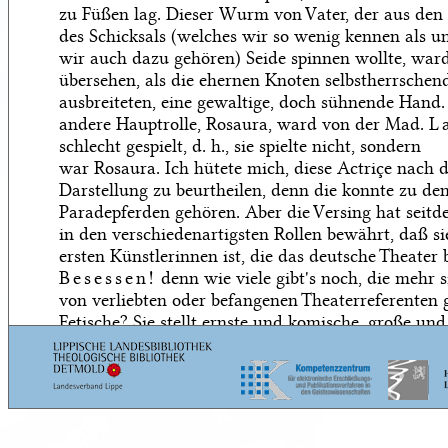
zu Füßen lag. Dieser Wurm von Vater, der aus den
des Schicksals (welches wir so wenig kennen als un
wir auch dazu gehören) Seide spinnen wollte, war
übersehen, als die ehernen Knoten selbstherrschend 
ausbreiteten, eine gewaltige, doch sühnende Hand.
andere Hauptrolle, Rosaura, ward von der Mad.
L
schlecht gespielt, d. h., sie spielte nicht, sondern
war Rosaura. Ich hütete mich, diese Actriçe nach 
Darstellung zu beurtheilen, denn die konnte zu d
Paradepferden gehören. Aber die Versing hat seit
in den verschiedenartigsten Rollen bewährt, daß si
ersten Künstlerinnen ist, die das deutsche Theater 
Besessen!
denn wie viele gibt's noch, die mehr s
von verliebten oder befangenen Theaterreferenten g
Fetische? Sie stellt ernste und komische, große und
Partieen mit gleich frischer Kraft und Lust dar, un
die sicherste Spur des Schauspielgenies, sie wird n
die elende dichterische Beschaffenheit einer Rolle 
sondern beachtet nur, wie sie mit
ihrer
Kunst sie 
ins Leben rufe. Die kühnen Bilder gleich zu Anfan