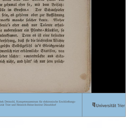
ek Detmold, Kompetenzzentrum für elektronische Erschließungs-
ität Trier und Heinrich-Heine-Institut Düsseldorf