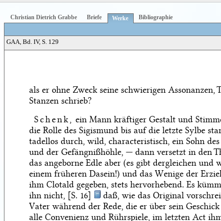
Christian Dietrich Grabbe
Briefe
Bibliographie
Werke
GAA, Bd. IV, S. 129
als er ohne Zweck seine schwierigen Assonanzen, 
Stanzen schrieb?
Schenk,
ein Mann kräftiger Gestalt und Stimme
die Rolle des Sigismund bis auf die letzte Sylbe st
tadellos durch, wild, characteristisch, ein Sohn des
und der Gefängnißhöhle, — dann versetzt in den T
das angeborne Edle aber (es gibt dergleichen und w
einem früheren Dasein!) und das Wenige der Erzie
ihm Clotald gegeben, stets hervorhebend. Es kümm
ihn nicht, [S. 16]
daß, wie das Original vorschrei
Vater während der Rede, die er über sein Geschick 
alle Convenienz und Rührspiele, im letzten Act ih