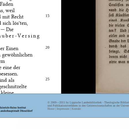
 Fäden
s, weil
d mit Recht
15
sich lös'ten,
 — Die
auber-Versing
der Einen
20
en gewöhnlichen
dem
e eine der
besessen.
ind als
25
eschnitzelte
 kleine
d, was
© 2009—2011 by Lippische Landesbibliothek - Theologische Biblioth
icht durch
und Publikationsverfahren in den Geisteswissenschaften an der Univers
Home
|
Impressum
|
Kontakt
abgeschreckt,
30
tüchtig
g des calderonischen