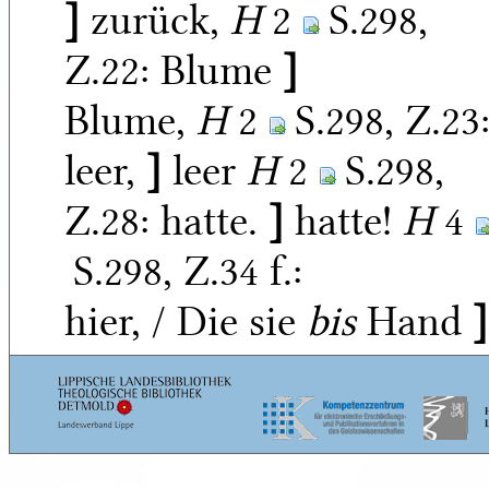
]
zurück,
H
2
S.298,
Z.22:
Blume
]
Blume,
H
2
S.298, Z.23
leer,
]
leer
H
2
S.298,
Z.28:
hatte.
]
hatte!
H
4
S.298, Z.34 f.:
hier, / Die sie
bis
Hand
]
hier, / Die sie noch jetzt
in der erstarrten
Hand
H
2 hier, die sie /