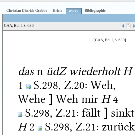
Christian Dietrich Grabbe
Briefe
Bibliographie
Werke
GAA, Bd. I, S. 630
[GAA, Bd. I, S. 630]
das
n
üdZ wiederholt H
1
S.298, Z.20:
Weh,
Wehe
]
Weh mir
H
4
S.298, Z.21:
fällt
]
sinkt
H
2
S.298, Z.21:
zurück