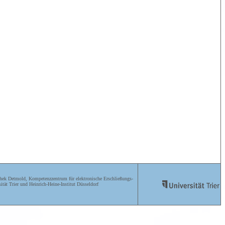
ek Detmold, Kompetenzzentrum für elektronische Erschließungs-
ität Trier und Heinrich-Heine-Institut Düsseldorf