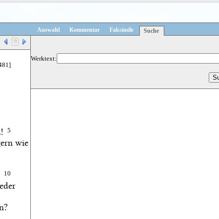
Auswahl
Kommentar
Faksimile
Suche
Werktext:
 481]
!
5
gern wie
10
eder
un?