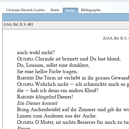
Christian Dietrich Grabbe
Briefe
Bibliographie
Werke
GAA, Bd. II, S. 481
[GAA, Bd. II, S.
auch wohl nicht?
Olympia
Clorinde ist brünett und Du bist blond,
Du, Louison, sollst eine dunklere,
Sie eine hellre Farbe tragen.
Baronin
Die Törin ist verliebt in ihr graues Gewand
Olympia
Wahrlich nicht — ich schmückte mich so 
die — hab ich denn ein andres Kleid?
Baronin
klingelnd
Diener!
Ein Diener kommt
Bring Aschenbrödel auf ihr Zimmer und gib ihr wi
Linsen zum Auslesen aus der Asche.
Olympia
O Muter, ist nichts Besseres für mich zu t
Pause