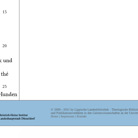
15
20
k und
 thé
25
 Hunden
gen
© 2009—2011 by Lippische Landesbibliothek - Theologische Biblioth
 mir
und Publikationsverfahren in den Geisteswissenschaften an der Univers
Home
|
Impressum
|
Kontakt
Ge-
30