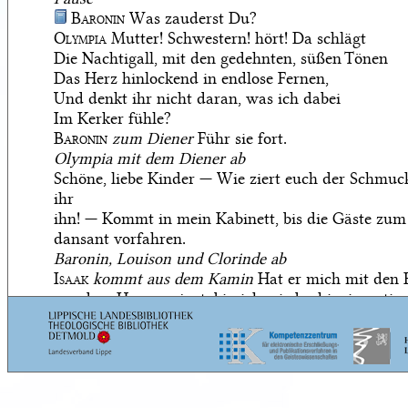
Baronin
Was zauderst Du?
Olympia
Mutter! Schwestern! hört! Da schlägt
Die Nachtigall, mit den gedehnten, süßen Tönen
Das Herz hinlockend in endlose Fernen,
Und denkt ihr nicht daran, was ich dabei
Im Kerker fühle?
Baronin
zum Diener
Führ sie fort.
Olympia mit dem Diener ab
Schöne, liebe Kinder — Wie ziert euch der Schmuc
ihr
ihn! — Kommt in mein Kabinett, bis die Gäste zum
dansant vorfahren.
Baronin, Louison und Clorinde ab
Isaak
kommt aus dem Kamin
Hat er mich mit den
aus dem Hause gejagt, bin ich wieder hineingestie
durch
die Esse! — Alles was ich hier seh ist mein — ist er
doch schuldig 80, 000 Tlr! Nicht zahlen will er, die 
richte sind langsam — Mai! ich helfe mir selbst!
Hier Silber,