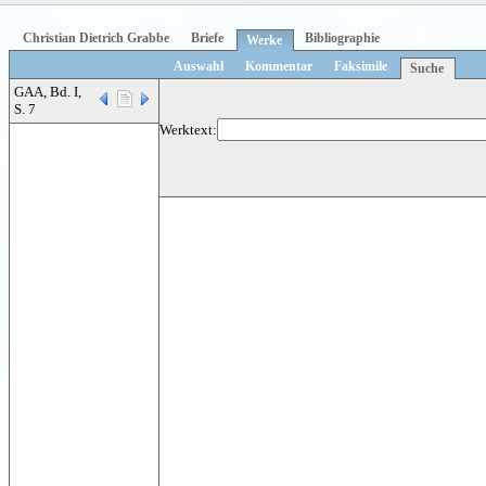
Christian Dietrich Grabbe
Briefe
Bibliographie
Werke
Auswahl
Kommentar
Faksimile
Suche
GAA, Bd. I,
S. 7
Werktext: