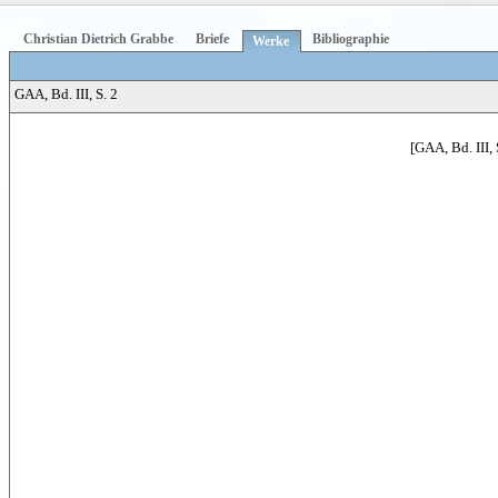
Christian Dietrich Grabbe
Briefe
Bibliographie
Werke
GAA, Bd. III, S. 2
[GAA, Bd. III, 