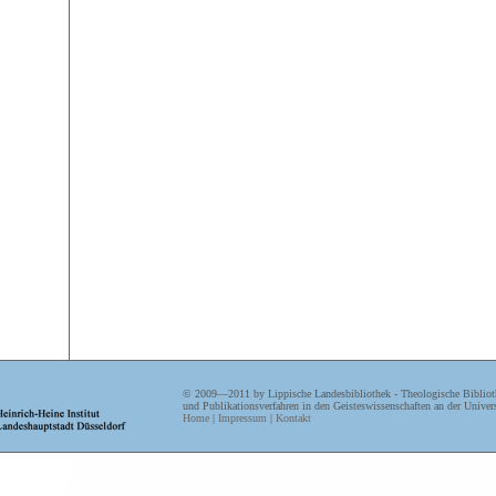
© 2009—2011 by Lippische Landesbibliothek - Theologische Biblioth
und Publikationsverfahren in den Geisteswissenschaften an der Univers
Home
|
Impressum
|
Kontakt