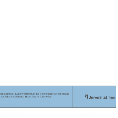
ek Detmold, Kompetenzzentrum für elektronische Erschließungs-
ität Trier und Heinrich-Heine-Institut Düsseldorf